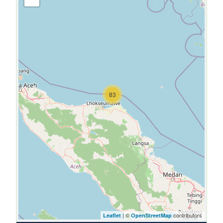
83
| ©
contributors
Leaflet
OpenStreetMap