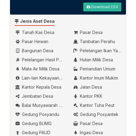
Download CSV
Jenis Aset Desa
Tanah Kas Desa
Pasar Desa
Pasar Hewan
Tambatan Perahu
Bangunan Desa
Pelelangan Ikan Yang Dikelola Oleh Desa
Pelelangan Hasil Pertanian
Hutan Milik Desa
Mata Air Milik Desa
Pemandian Umum
Lain-lain Kekayaan Asli Desa
Kantor Imum Mukim
Kantor Kepala Desa
Jalan Desa
Jembatan Desa
Kantor PKK
Balai Musyawarah Desa
Kantor Tuha Peut
Gedung Posyandu
Gedung Posyantek
Gedung BUMG
Pasar Desa
Gedung PAUD
Irigasi Desa