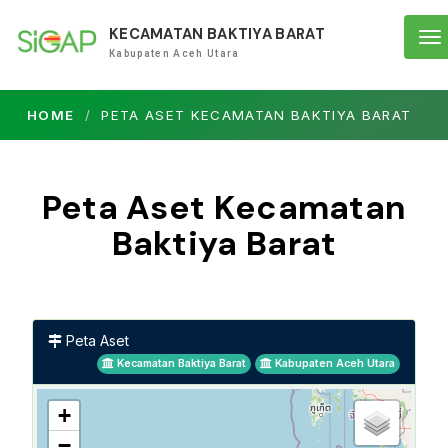
KECAMATAN BAKTIYA BARAT
To
Kabupaten Aceh Utara
na
HOME
PETA ASET KECAMATAN BAKTIYA BARAT
Peta Aset Kecamatan
Baktiya Barat
Peta Aset
Kecamatan Baktiya Barat
Kabupaten Aceh Utara
+
−